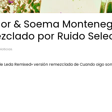
emor & Soema Monteneg
zclado por Ruido Sele
Noticias
.
 de Leda Remixed» versión remezclada de Cuando oigo s